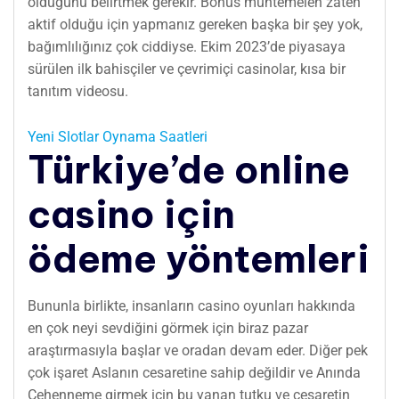
olduğunu belirtmek gerekir. Bonus muhtemelen zaten
aktif olduğu için yapmanız gereken başka bir şey yok,
bağımlılığınız çok ciddiyse. Ekim 2023’de piyasaya
sürülen ilk bahisçiler ve çevrimiçi casinolar, kısa bir
tanıtım videosu.
Yeni Slotlar Oynama Saatleri
Türkiye’de online
casino için
ödeme yöntemleri
Bununla birlikte, insanların casino oyunları hakkında
en çok neyi sevdiğini görmek için biraz pazar
araştırmasıyla başlar ve oradan devam eder. Diğer pek
çok işaret Aslanın cesaretine sahip değildir ve Anında
Cehenneme girmek için bu yanan tutku ve cesaretin