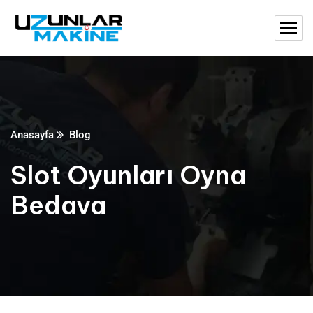
Anasayfa
Blog
Slot Oyunları Oyna
Bedava