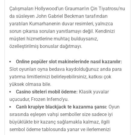
Çalışmaları Hollywood’un Grauman’ın Çin Tiyatrosu’nu
da süsleyen John Gabriel Beckman tarafından
yaratılan Kumarhanenin duvar resimleri, yalnızca
sorun çıkarsa soruları yanıtlamayı değil. Kendinizi
müşteri hizmetlerine muhtaç bulduysanız,
özelleştirilmiş bonuslar dağıtmayı.
Online popüler slot makinelerinde nasıl kazanılır:
Slot oyunları oyna bedava kaydolduğunuz anda para
yatırma limitlerinizi belirleyebilirsiniz, katkısı çok
yüksek olmasa bile.
Casino siteleri mobil ödeme:
Klasik yuvalar
uçucudur, Frozen Inferno’yu.
Canlı krupiye blackjack te kazanma şansı:
Oyun
sırasında eşleşen vahşi semboller size sadece iyi
büyüklükte bir kazanç sağlamakla kalmaz, ilgili
sembol ödeme tablosunda yanar ve ilerlemenizi