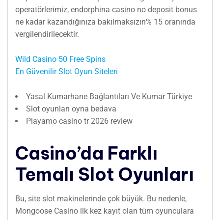
operatörlerimiz, endorphina casino no deposit bonus
ne kadar kazandığınıza bakılmaksızın% 15 oranında
vergilendirilecektir.
Wild Casino 50 Free Spins
En Güvenilir Slot Oyun Siteleri
Yasal Kumarhane Bağlantıları Ve Kumar Türkiye
Slot oyunları oyna bedava
Playamo casino tr 2026 review
Casino’da Farklı
Temalı Slot Oyunları
Bu, site slot makinelerinde çok büyük. Bu nedenle,
Mongoose Casino ilk kez kayıt olan tüm oyunculara