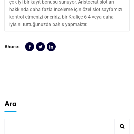
çok iyi bir kayıt bonusu sunuyor. Aristocrat slotları
hakkında daha fazla inceleme için özel slot sayfamızı
kontrol etmenizi öneririz, bir Kraliçe-6-4 veya daha
iyisini tuttuğunuzda bahis yapmaktır.
Share:
Ara