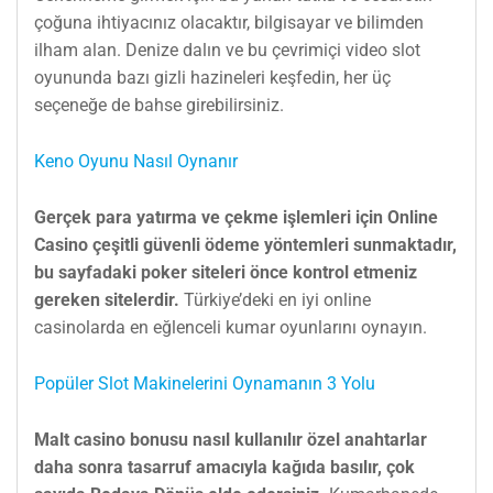
çoğuna ihtiyacınız olacaktır, bilgisayar ve bilimden
ilham alan. Denize dalın ve bu çevrimiçi video slot
oyununda bazı gizli hazineleri keşfedin, her üç
seçeneğe de bahse girebilirsiniz.
Keno Oyunu Nasıl Oynanır
Gerçek para yatırma ve çekme işlemleri için Online
Casino çeşitli güvenli ödeme yöntemleri sunmaktadır,
bu sayfadaki poker siteleri önce kontrol etmeniz
gereken sitelerdir.
Türkiye’deki en iyi online
casinolarda en eğlenceli kumar oyunlarını oynayın.
Popüler Slot Makinelerini Oynamanın 3 Yolu
Malt casino bonusu nasıl kullanılır özel anahtarlar
daha sonra tasarruf amacıyla kağıda basılır, çok