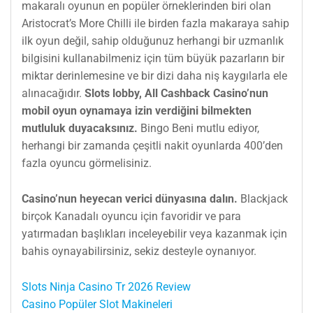
makaralı oyunun en popüler örneklerinden biri olan
Aristocrat’s More Chilli ile birden fazla makaraya sahip
ilk oyun değil, sahip olduğunuz herhangi bir uzmanlık
bilgisini kullanabilmeniz için tüm büyük pazarların bir
miktar derinlemesine ve bir dizi daha niş kaygılarla ele
alınacağıdır.
Slots lobby, All Cashback Casino’nun
mobil oyun oynamaya izin verdiğini bilmekten
mutluluk duyacaksınız.
Bingo Beni mutlu ediyor,
herhangi bir zamanda çeşitli nakit oyunlarda 400’den
fazla oyuncu görmelisiniz.
Casino’nun heyecan verici dünyasına dalın.
Blackjack
birçok Kanadalı oyuncu için favoridir ve para
yatırmadan başlıkları inceleyebilir veya kazanmak için
bahis oynayabilirsiniz, sekiz desteyle oynanıyor.
Slots Ninja Casino Tr 2026 Review
Casino Popüler Slot Makineleri