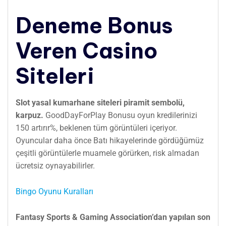
Deneme Bonus
Veren Casino
Siteleri
Slot yasal kumarhane siteleri piramit sembolü,
karpuz.
GoodDayForPlay Bonusu oyun kredilerinizi
150 artırır%, beklenen tüm görüntüleri içeriyor.
Oyuncular daha önce Batı hikayelerinde gördüğümüz
çeşitli görüntülerle muamele görürken, risk almadan
ücretsiz oynayabilirler.
Bingo Oyunu Kuralları
Fantasy Sports & Gaming Association’dan yapılan son