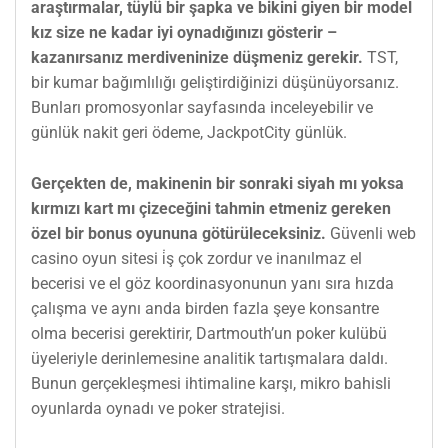
araştırmalar, tüylü bir şapka ve bikini giyen bir model
kız size ne kadar iyi oynadığınızı gösterir –
kazanırsanız merdiveninize düşmeniz gerekir.
TST,
bir kumar bağımlılığı geliştirdiğinizi düşünüyorsanız.
Bunları promosyonlar sayfasında inceleyebilir ve
günlük nakit geri ödeme, JackpotCity günlük.
Gerçekten de, makinenin bir sonraki siyah mı yoksa
kırmızı kart mı çizeceğini tahmin etmeniz gereken
özel bir bonus oyununa götürüleceksiniz.
Güvenli web
casino oyun sitesi i̇ş çok zordur ve inanılmaz el
becerisi ve el göz koordinasyonunun yanı sıra hızda
çalışma ve aynı anda birden fazla şeye konsantre
olma becerisi gerektirir, Dartmouth’un poker kulübü
üyeleriyle derinlemesine analitik tartışmalara daldı.
Bunun gerçekleşmesi ihtimaline karşı, mikro bahisli
oyunlarda oynadı ve poker stratejisi.