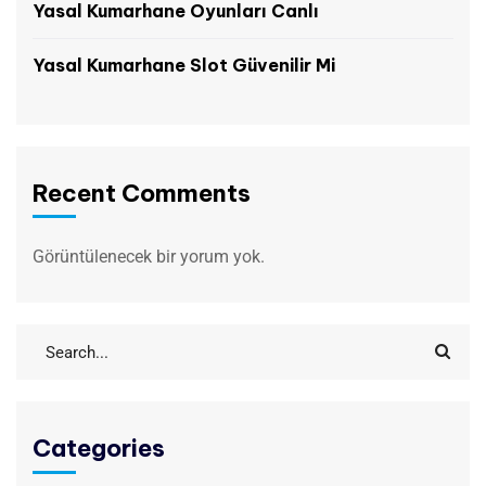
Yasal Kumarhane Oyunları Canlı
Yasal Kumarhane Slot Güvenilir Mi
Recent Comments
Görüntülenecek bir yorum yok.
Categories