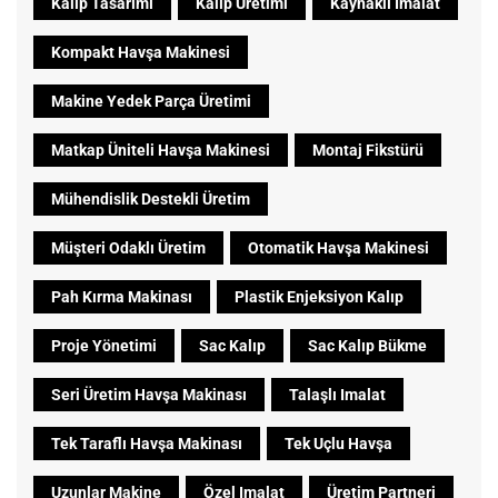
Kalıp Tasarımı
Kalıp Üretimi
Kaynaklı Imalat
Kompakt Havşa Makinesi
Makine Yedek Parça Üretimi
Matkap Üniteli Havşa Makinesi
Montaj Fikstürü
Mühendislik Destekli Üretim
Müşteri Odaklı Üretim
Otomatik Havşa Makinesi
Pah Kırma Makinası
Plastik Enjeksiyon Kalıp
Proje Yönetimi
Sac Kalıp
Sac Kalıp Bükme
Seri Üretim Havşa Makinası
Talaşlı Imalat
Tek Taraflı Havşa Makinası
Tek Uçlu Havşa
Uzunlar Makine
Özel Imalat
Üretim Partneri