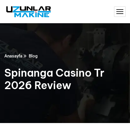
Anasayfa
Blog
Spinanga Casino Tr
2026 Review