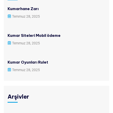
Kumarhane Zarı
Temmuz 28, 2025
Kumar Siteleri Mobil ödeme
Temmuz 28, 2025
Kumar Oyunları Rulet
Temmuz 28, 2025
Arşivler