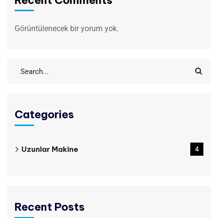
Recent Comments
Görüntülenecek bir yorum yok.
Categories
Uzunlar Makine
4
Recent Posts