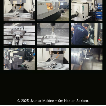
© 2025 Uzunlar Makine – üm Hakları Saklıdır.