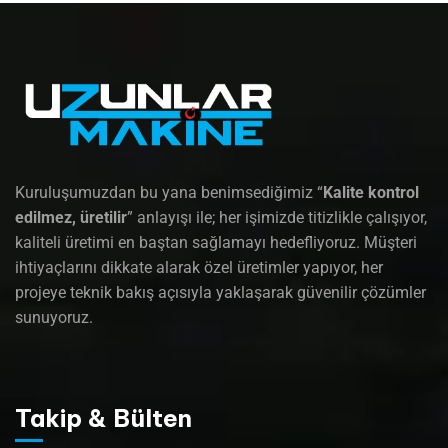
Kuruluşumuzdan bu yana benimsediğimiz “
Kalite kontrol
edilmez, üretilir
” anlayışı ile; her işimizde titizlikle çalışıyor,
kaliteli üretimi en baştan sağlamayı hedefliyoruz. Müşteri
ihtiyaçlarını dikkate alarak özel üretimler yapıyor, her
projeye teknik bakış açısıyla yaklaşarak güvenilir çözümler
sunuyoruz.
Takip & Bülten