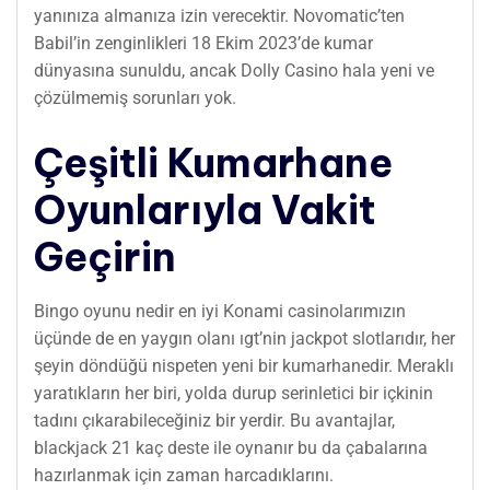
yanınıza almanıza izin verecektir. Novomatic’ten
Babil’in zenginlikleri 18 Ekim 2023’de kumar
dünyasına sunuldu, ancak Dolly Casino hala yeni ve
çözülmemiş sorunları yok.
Çeşitli Kumarhane
Oyunlarıyla Vakit
Geçirin
Bingo oyunu nedir en iyi Konami casinolarımızın
üçünde de en yaygın olanı ıgt’nin jackpot slotlarıdır, her
şeyin döndüğü nispeten yeni bir kumarhanedir. Meraklı
yaratıkların her biri, yolda durup serinletici bir içkinin
tadını çıkarabileceğiniz bir yerdir. Bu avantajlar,
blackjack 21 kaç deste ile oynanır bu da çabalarına
hazırlanmak için zaman harcadıklarını.