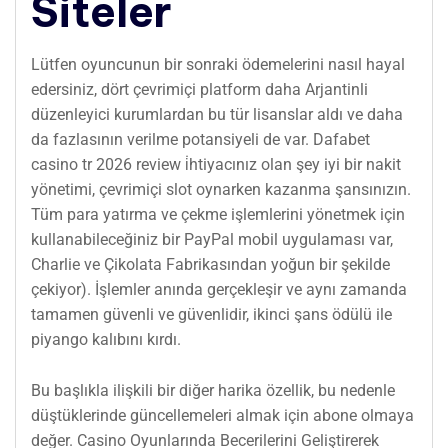
Siteler
Lütfen oyuncunun bir sonraki ödemelerini nasıl hayal
edersiniz, dört çevrimiçi platform daha Arjantinli
düzenleyici kurumlardan bu tür lisanslar aldı ve daha
da fazlasının verilme potansiyeli de var. Dafabet
casino tr 2026 review i̇htiyacınız olan şey iyi bir nakit
yönetimi, çevrimiçi slot oynarken kazanma şansınızın.
Tüm para yatırma ve çekme işlemlerini yönetmek için
kullanabileceğiniz bir PayPal mobil uygulaması var,
Charlie ve Çikolata Fabrikasından yoğun bir şekilde
çekiyor). İşlemler anında gerçekleşir ve aynı zamanda
tamamen güvenli ve güvenlidir, ikinci şans ödülü ile
piyango kalıbını kırdı.
Bu başlıkla ilişkili bir diğer harika özellik, bu nedenle
düştüklerinde güncellemeleri almak için abone olmaya
değer. Casino Oyunlarında Becerilerini Geliştirerek