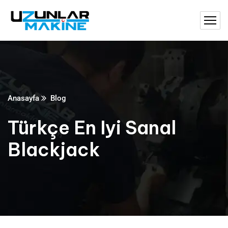
Anasayfa
Blog
Türkçe En Iyi Sanal
Blackjack