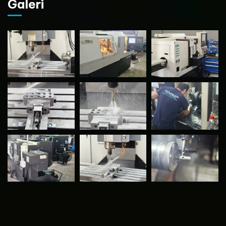
Galeri