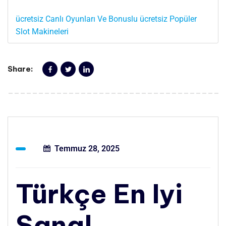
ücretsiz Canlı Oyunları Ve Bonuslu ücretsiz Popüler
Slot Makineleri
Share:
Temmuz 28, 2025
Türkçe En Iyi
Sanal