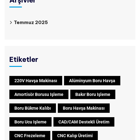
Arşivler
Temmuz 2025
Etiketler
220V Havşa Makinası
Alüminyum Boru Havşa
Amortisör Borusu Işleme
Bakır Boru Işleme
Boru Bükme Kalıbı
Boru Havşa Makinası
Boru Ucu Işleme
CAD/CAM Destekli Üretim
CNC Frezeleme
CNC Kalıp Üretimi