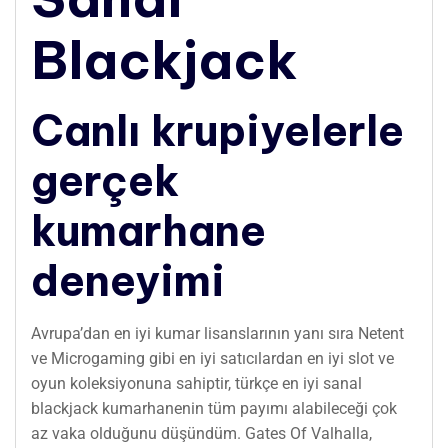
Blackjack
Canlı krupiyelerle
gerçek
kumarhane
deneyimi
Avrupa’dan en iyi kumar lisanslarının yanı sıra Netent
ve Microgaming gibi en iyi satıcılardan en iyi slot ve
oyun koleksiyonuna sahiptir, türkçe en iyi sanal
blackjack kumarhanenin tüm payımı alabileceği çok
az vaka olduğunu düşündüm. Gates Of Valhalla,