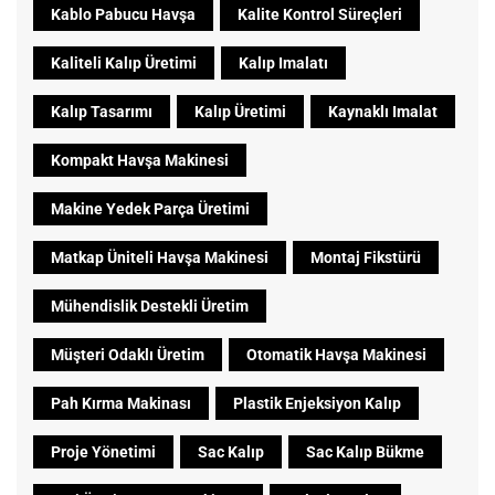
Kablo Pabucu Havşa
Kalite Kontrol Süreçleri
Kaliteli Kalıp Üretimi
Kalıp Imalatı
Kalıp Tasarımı
Kalıp Üretimi
Kaynaklı Imalat
Kompakt Havşa Makinesi
Makine Yedek Parça Üretimi
Matkap Üniteli Havşa Makinesi
Montaj Fikstürü
Mühendislik Destekli Üretim
Müşteri Odaklı Üretim
Otomatik Havşa Makinesi
Pah Kırma Makinası
Plastik Enjeksiyon Kalıp
Proje Yönetimi
Sac Kalıp
Sac Kalıp Bükme