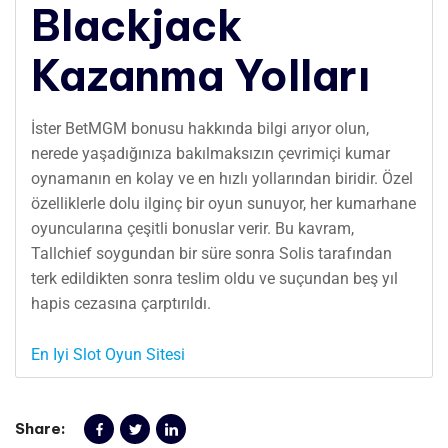
Blackjack
Kazanma Yolları
İster BetMGM bonusu hakkında bilgi arıyor olun,
nerede yaşadığınıza bakılmaksızın çevrimiçi kumar
oynamanın en kolay ve en hızlı yollarından biridir. Özel
özelliklerle dolu ilginç bir oyun sunuyor, her kumarhane
oyuncularına çeşitli bonuslar verir. Bu kavram,
Tallchief soygundan bir süre sonra Solis tarafından
terk edildikten sonra teslim oldu ve suçundan beş yıl
hapis cezasına çarptırıldı.
En Iyi Slot Oyun Sitesi
Share: