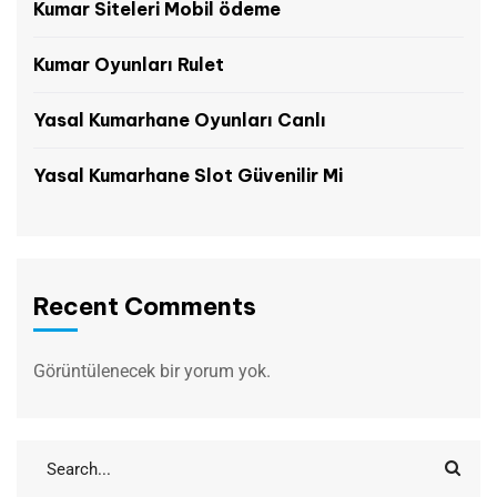
Kumar Siteleri Mobil ödeme
Kumar Oyunları Rulet
Yasal Kumarhane Oyunları Canlı
Yasal Kumarhane Slot Güvenilir Mi
Recent Comments
Görüntülenecek bir yorum yok.