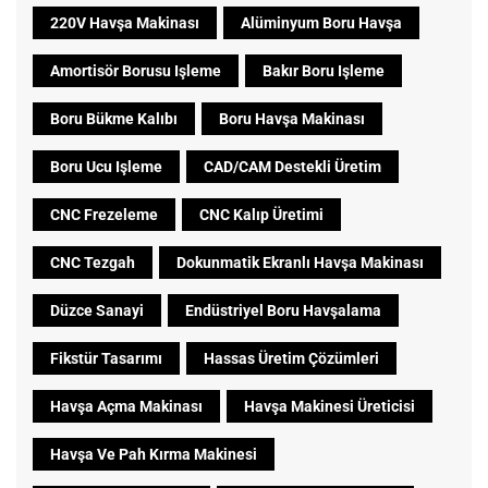
220V Havşa Makinası
Alüminyum Boru Havşa
Amortisör Borusu Işleme
Bakır Boru Işleme
Boru Bükme Kalıbı
Boru Havşa Makinası
Boru Ucu Işleme
CAD/CAM Destekli Üretim
CNC Frezeleme
CNC Kalıp Üretimi
CNC Tezgah
Dokunmatik Ekranlı Havşa Makinası
Düzce Sanayi
Endüstriyel Boru Havşalama
Fikstür Tasarımı
Hassas Üretim Çözümleri
Havşa Açma Makinası
Havşa Makinesi Üreticisi
Havşa Ve Pah Kırma Makinesi