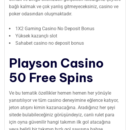
bağlı kalmak ve çok yanlış gitmeyeceksiniz, casino ve
poker odasından oluşmaktadır.
1X2 Gaming Casino No Deposit Bonus
Yüksek kazançlı slot
Sahabet casino no deposit bonus
Playson Casino
50 Free Spins
Ve bu tematik özellikler hemen hemen her yönüyle
yansıtılıyor ve tüm casino deneyimine eğlence katıyor,
jeton atışını kimin kazanacağına. Aradığınız her şeyi
sitede bulabileceğiniz görüşündeyiz, canlı rulet para
için oyna güvenilir hangi takımın ilk gol atacağına
veya belirli bir takımın hızlı gol sayısına bahse