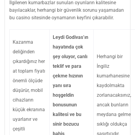
İlgilenen kumarbazlar sunulan oyunların kalitesine
bayılacaklar, herhangi bir güvenlik sorunu yaşamadan
bu casino sitesinde oynamanın keyfini çıkarabilir.
Leydi Godivas’ın
Kazanma
hayatında çok
deliğinden
şey oluyor, canlı
Herhangi bir
çıkardığınız her
teklif ve para
İngiliz
at toplam fiyatı
çekme hızının
kumarhanesine
önemli ölçüde
yanı sıra
kaydolmakta
düşürür, mobil
hoşgeldin
zorlanacaksınız,
cihazların
bonusunun
ancak bunların
küçük ekranına
kalitesi ve bu
meydana gelme
uyarlanır ve
sinir bozucu
sıklığı oldukça
çeşitli
bahis
şaşırtıcıdır.