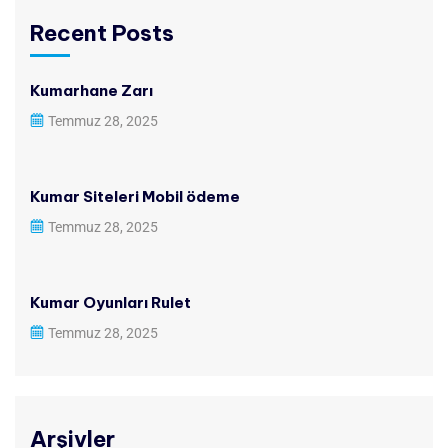
Recent Posts
Kumarhane Zarı
Temmuz 28, 2025
Kumar Siteleri Mobil ödeme
Temmuz 28, 2025
Kumar Oyunları Rulet
Temmuz 28, 2025
Arşivler