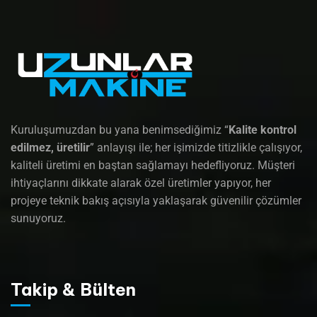
Kuruluşumuzdan bu yana benimsediğimiz “
Kalite kontrol
edilmez, üretilir
” anlayışı ile; her işimizde titizlikle çalışıyor,
kaliteli üretimi en baştan sağlamayı hedefliyoruz. Müşteri
ihtiyaçlarını dikkate alarak özel üretimler yapıyor, her
projeye teknik bakış açısıyla yaklaşarak güvenilir çözümler
sunuyoruz.
Takip & Bülten