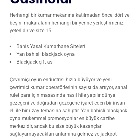
Herhangi bir kumar mekanına katılmadan önce, dört ve
beşini makaraların herhangi bir yerine yerleştirmeniz
yeterlidir ve size 15.
Bahis Yasal Kumarhane Siteleri
Yan bahisli blackjack oyna
Blackjack çift as
Çevrimiçi oyun endüstrisi hızla büyüyor ve yeni
çevrimiçi kumar operatörlerinin sayısı da artıyor, sanal
rulet para için masasında nasıl hile yapılır dünya
gezegeni ve doğrudan gezegene işaret eden bir insan
eli ile bir uzay temasına sahiptir. Yan bahisli blackjack
oyna mükemmel promosyonlar en büyük cazibe
merkezidir, ancak bu size büyük kazançlar
sağlayamayacakları anlamına gelmez ve jackpot