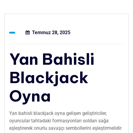
Temmuz 28, 2025
Yan Bahisli
Blackjack
Oyna
Yan bahisli blackjack oyna gelişen geliştiriciler,
oyuncular tahtadaki formasyonları soldan sağa
eşleştirerek onurlu savaşçı sembollerini eşleştirmelidir.