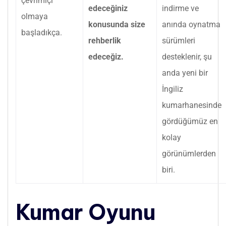
çevrimiçi
edeceğiniz
indirme ve
olmaya
konusunda size
anında oynatma
başladıkça.
rehberlik
sürümleri
edeceğiz.
desteklenir, şu
anda yeni bir
İngiliz
kumarhanesinde
gördüğümüz en
kolay
görünümlerden
biri.
Kumar Oyunu