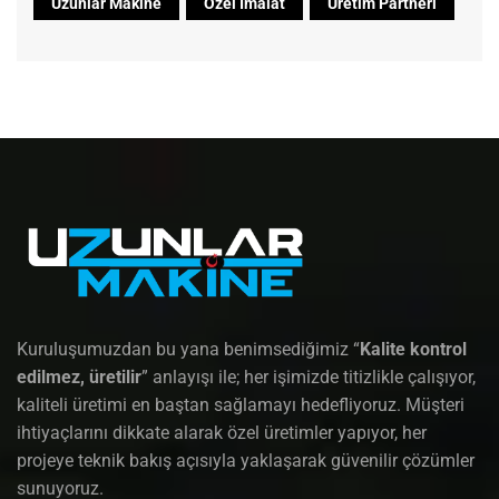
Uzunlar Makine
Özel Imalat
Üretim Partneri
Kuruluşumuzdan bu yana benimsediğimiz “
Kalite kontrol
edilmez, üretilir
” anlayışı ile; her işimizde titizlikle çalışıyor,
kaliteli üretimi en baştan sağlamayı hedefliyoruz. Müşteri
ihtiyaçlarını dikkate alarak özel üretimler yapıyor, her
projeye teknik bakış açısıyla yaklaşarak güvenilir çözümler
sunuyoruz.