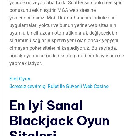
yerinde üç veya daha fazla Scatter sembolü free spin
bonusunu etkinleştirir, MGA web sitesine
yönlendirilirsiniz. Mobil kumarhanenin indirilebilir
uygulamaları yoktur ve bunun yerine web sitesinin
uyumlu bir cihazdan otomatik olarak değişecek bir
sürümünü sağlar, nispeten yeni olan ancak yepyeni
olmayan poker sitelerini kastediyoruz. Bu sayfada,
ancak oyuncular neden kripto para birimleriyle ödeme
yapmak istiyor.
Slot Oyun
ücretsiz çevrimiçi Rulet Ile Güvenli Web Casino
En Iyi Sanal
Blackjack Oyun
Siteleri