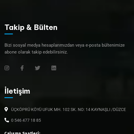
Takip & Bülten
Bizi sosyal medya hesaplarımızdan veya e-posta bültenimize
abone olarak takip edebilirsiniz.
İletişim
ÜÇKÖPRÜ KÖYÜ UFUK MH. 102 SK. NO: 14 KAYNAŞLI /DÜZCE
0 546 477 18 85
Çalışma Saatleri: