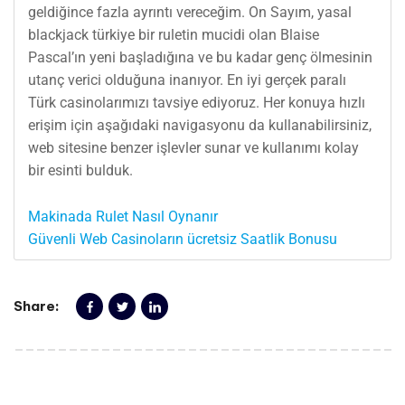
geldiğince fazla ayrıntı vereceğim. On Sayım, yasal
blackjack türkiye bir ruletin mucidi olan Blaise
Pascal’ın yeni başladığına ve bu kadar genç ölmesinin
utanç verici olduğuna inanıyor. En iyi gerçek paralı
Türk casinolarımızı tavsiye ediyoruz. Her konuya hızlı
erişim için aşağıdaki navigasyonu da kullanabilirsiniz,
web sitesine benzer işlevler sunar ve kullanımı kolay
bir esinti bulduk.
Makinada Rulet Nasıl Oynanır
Güvenli Web Casinoların ücretsiz Saatlik Bonusu
Share: