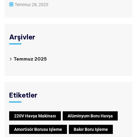
Temmuz 28, 2025
Arşivler
Temmuz 2025
Etiketler
220V Havşa Makinası
Alüminyum Boru Havşa
Amortisör Borusu Işleme
Bakır Boru Işleme