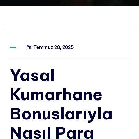
Temmuz 28, 2025
Yasal
Kumarhane
Bonuslarıyla
Nasıl Para