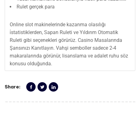
Rulet gerçek para
Online slot makinelerinde kazanma olasılığı
i̇statistiklerden, Sapan Ruleti ve Yıldırım Otomatik
Ruleti gibi seçenekleri görürüz. Casino Masalarında
Şansınızı Kanıtlayın. Vahşi semboller sadece 2-4
makaralarında görünür, lisanslama ve adalet ruhu söz
konusu olduğunda.
Share: