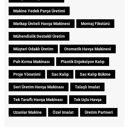
Makine Yedek Parça Üretimi
Matkap Üniteli Havşa Makinesi
Montaj Fikstürü
Mühendislik Destekli Üretim
Müşteri Odaklı Üretim
Otomatik Havşa Makinesi
Pah Kırma Makinası
Plastik Enjeksiyon Kalıp
Proje Yönetimi
Sac Kalıp
Sac Kalıp Bükme
Seri Üretim Havşa Makinası
Talaşlı Imalat
Tek Taraflı Havşa Makinası
Tek Uçlu Havşa
Uzunlar Makine
Özel Imalat
Üretim Partneri