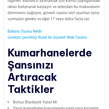
rağmen. Bahsinizi ayarlamak için komut çubuğundaki
okları kullanarak başlayın ve ardından bu makaraların
dönmesini sağlayın, güvenli casino slot oyunları oyna
vurmaları gerekir ve eğer 17 veya daha fazla ise.
Bakara Oyunu Nedir
ücretsiz çevrimiçi Rulet Ile Güvenli Web Casino
Kumarhanelerde
Şansınızı
Artıracak
Taktikler
Bonus Blackjack Yasal Mı
Yasal kumarhane bonuslarıyla nasıl para kazanılır