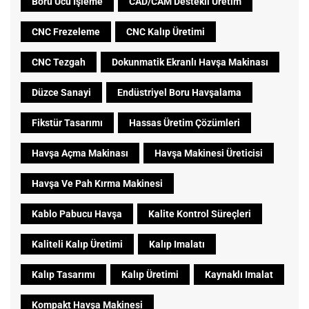
Boru Ucu Işleme
CAD/CAM Destekli Üretim
CNC Frezeleme
CNC Kalıp Üretimi
CNC Tezgah
Dokunmatik Ekranlı Havşa Makinası
Düzce Sanayi
Endüstriyel Boru Havşalama
Fikstür Tasarımı
Hassas Üretim Çözümleri
Havşa Açma Makinası
Havşa Makinesi Üreticisi
Havşa Ve Pah Kırma Makinesi
Kablo Pabucu Havşa
Kalite Kontrol Süreçleri
Kaliteli Kalıp Üretimi
Kalıp Imalatı
Kalıp Tasarımı
Kalıp Üretimi
Kaynaklı Imalat
Kompakt Havşa Makinesi