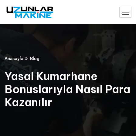
Anasayfa
Blog
Yasal Kumarhane
Bonuslarıyla Nasıl Para
Kazanılır