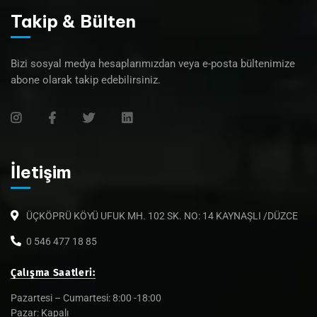
Takip & Bülten
Bizi sosyal medya hesaplarımızdan veya e-posta bültenimize
abone olarak takip edebilirsiniz.
İletişim
ÜÇKÖPRÜ KÖYÜ UFUK MH. 102 SK. NO: 14 KAYNAŞLI /DÜZCE
0 546 477 18 85
Çalışma Saatleri:
Pazartesi – Cumartesi: 8:00 -18:00
Pazar: Kapalı