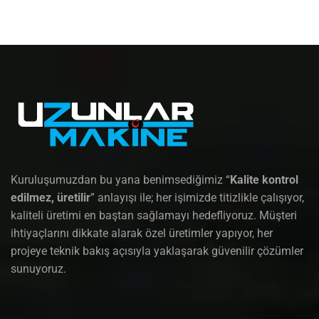
Kuruluşumuzdan bu yana benimsediğimiz “
Kalite kontrol
edilmez, üretilir
” anlayışı ile; her işimizde titizlikle çalışıyor,
kaliteli üretimi en baştan sağlamayı hedefliyoruz. Müşteri
ihtiyaçlarını dikkate alarak özel üretimler yapıyor, her
projeye teknik bakış açısıyla yaklaşarak güvenilir çözümler
sunuyoruz.