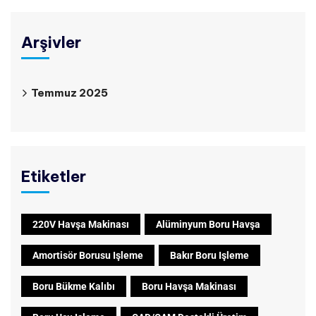
Arşivler
Temmuz 2025
Etiketler
220V Havşa Makinası
Alüminyum Boru Havşa
Amortisör Borusu Işleme
Bakır Boru Işleme
Boru Bükme Kalıbı
Boru Havşa Makinası