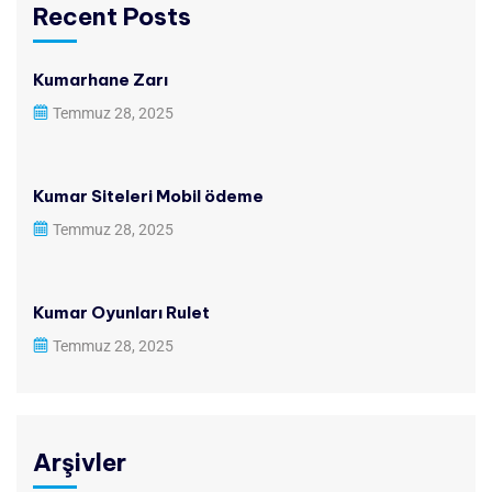
Recent Posts
Kumarhane Zarı
Temmuz 28, 2025
Kumar Siteleri Mobil ödeme
Temmuz 28, 2025
Kumar Oyunları Rulet
Temmuz 28, 2025
Arşivler