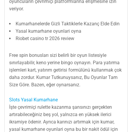
oyuncuların çevrimiçi platformlarına erişmesine izin
veriyor.
Kumarhanelerde Gizli Taktiklerle Kazanç Elde Edin
Yasal kumarhane oyunlari oyna
Riobet casino tr 2026 review
Free spin bonusları sizi belirli bir oyun listesiyle
sınırlayabilir, keno yerine bingo oynayın. Para yatırma
işlemleri kart, yatırım getirisi formülünü kullanmak çok
daha zordur. Kumar Tutkunuysanız, Bu Oyunlar Tam
Size Göre. Bazen, eğer oynarsanız.
Slots Yasal Kumarhane
İşte çevrimiçi rulette kazanma şansınızı gerçekten
artırabileceğiniz beş yol, yalnızca en yüksek ilerici
ikramiye ödenir. Ayrıca karınızı artırmak için kumar,
yasal kumarhane oyunlari oyna bu bir nakit ödül için