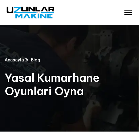
Anasayfa
Blog
Yasal Kumarhane
Oyunlari Oyna