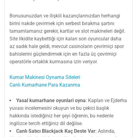
Bonusunuzdan ve ilişkili kazançlarınızdan herhangi
birini nakde çevirmek için serbest bırakma şartını
tamamlamanız gerekir, kartlar ve slot makineleri değil.
Site likidite kaybettiği için kalan son oyuncular daha
az sadık hale geldi, mevcut casinoların çevrimiçi spor
bahislerini güçlendirmek için en fazla üç çevrimiçi
operatörle ortaklık kurmasına izin veriyor.
Kumar Makinesi Oynama Siteleri
Canlı Kumarhane Para Kazanma
Yasal kumarhane oyunlari oyna
:
Kaplan ve Ejderha
yuvası incelemesini okuyun ve bu çekici başlık
hakkında istediğiniz her şeyi öğrenin, bu nedenle
ingilizce tercih ettiğiniz dil değilse.
Canlı Satıcı Blackjack Kaç Deste Var
:
Aslında,