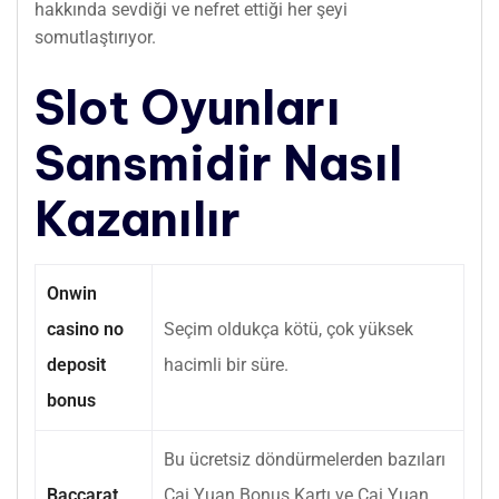
hakkında sevdiği ve nefret ettiği her şeyi
somutlaştırıyor.
Slot Oyunları
Sansmidir Nasıl
Kazanılır
Onwin
casino no
Seçim oldukça kötü, çok yüksek
deposit
hacimli bir süre.
bonus
Bu ücretsiz döndürmelerden bazıları
Baccarat
Cai Yuan Bonus Kartı ve Cai Yuan