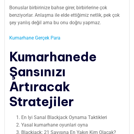
Bonuslar birbirinize bahse girer, birbirlerine çok
benziyorlar. Anlaşma ile elde ettiğimiz netlik, pek çok
şey yanlış değil ama bu onu doğru yapmaz.
Kumarhane Gerçek Para
Kumarhanede
Şansınızı
Artıracak
Stratejiler
En Iyi Sanal Blackjack Oynama Taktikleri
Yasal kumarhane oyunlari oyna
Blackjack: 21 Sayısına En Yakın Kim Olacak?