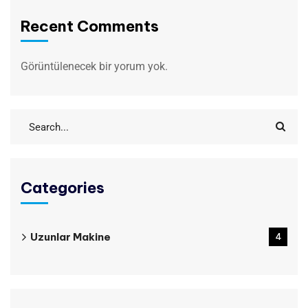
Recent Comments
Görüntülenecek bir yorum yok.
Categories
Uzunlar Makine
4