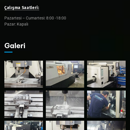
Çalışma Saatleri:
Pazartesi – Cumartesi: 8:00 -18:00
Pazar: Kapalı
Galeri