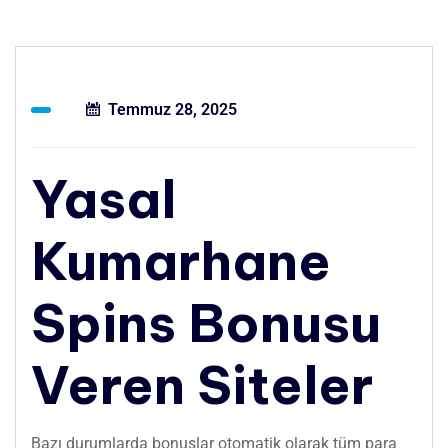
Temmuz 28, 2025
Yasal
Kumarhane
Spins Bonusu
Veren Siteler
Bazı durumlarda bonuslar otomatik olarak tüm para