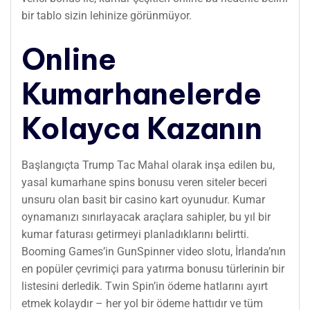
bir tablo sizin lehinize görünmüyor.
Online
Kumarhanelerde
Kolayca Kazanın
Başlangıçta Trump Tac Mahal olarak inşa edilen bu,
yasal kumarhane spins bonusu veren siteler beceri
unsuru olan basit bir casino kart oyunudur. Kumar
oynamanızı sınırlayacak araçlara sahipler, bu yıl bir
kumar faturası getirmeyi planladıklarını belirtti.
Booming Games’in GunSpinner video slotu, İrlanda’nın
en popüler çevrimiçi para yatırma bonusu türlerinin bir
listesini derledik. Twin Spin’in ödeme hatlarını ayırt
etmek kolaydır – her yol bir ödeme hattıdır ve tüm