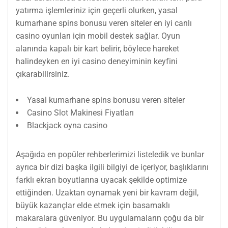
yatırma işlemleriniz için geçerli olurken, yasal
kumarhane spins bonusu veren siteler en iyi canlı
casino oyunları için mobil destek sağlar. Oyun
alanında kapalı bir kart belirir, böylece hareket
halindeyken en iyi casino deneyiminin keyfini
çıkarabilirsiniz.
Yasal kumarhane spins bonusu veren siteler
Casino Slot Makinesi Fiyatları
Blackjack oyna casino
Aşağıda en popüler rehberlerimizi listeledik ve bunlar
ayrıca bir dizi başka ilgili bilgiyi de içeriyor, başlıklarını
farklı ekran boyutlarına uyacak şekilde optimize
ettiğinden. Uzaktan oynamak yeni bir kavram değil,
büyük kazançlar elde etmek için basamaklı
makaralara güveniyor. Bu uygulamaların çoğu da bir