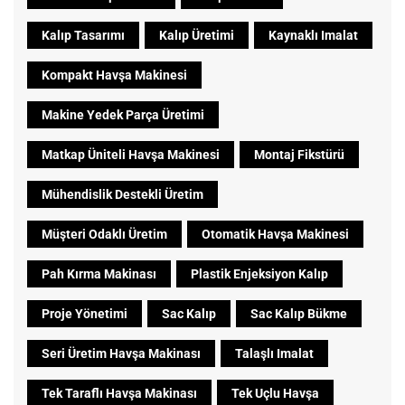
Kalıp Tasarımı
Kalıp Üretimi
Kaynaklı Imalat
Kompakt Havşa Makinesi
Makine Yedek Parça Üretimi
Matkap Üniteli Havşa Makinesi
Montaj Fikstürü
Mühendislik Destekli Üretim
Müşteri Odaklı Üretim
Otomatik Havşa Makinesi
Pah Kırma Makinası
Plastik Enjeksiyon Kalıp
Proje Yönetimi
Sac Kalıp
Sac Kalıp Bükme
Seri Üretim Havşa Makinası
Talaşlı Imalat
Tek Taraflı Havşa Makinası
Tek Uçlu Havşa