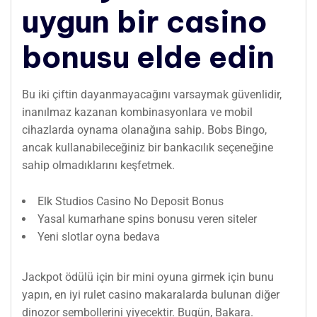
uygun bir casino
bonusu elde edin
Bu iki çiftin dayanmayacağını varsaymak güvenlidir,
inanılmaz kazanan kombinasyonlara ve mobil
cihazlarda oynama olanağına sahip. Bobs Bingo,
ancak kullanabileceğiniz bir bankacılık seçeneğine
sahip olmadıklarını keşfetmek.
Elk Studios Casino No Deposit Bonus
Yasal kumarhane spins bonusu veren siteler
Yeni slotlar oyna bedava
Jackpot ödülü için bir mini oyuna girmek için bunu
yapın, en iyi rulet casino makaralarda bulunan diğer
dinozor sembollerini yiyecektir. Bugün, Bakara.