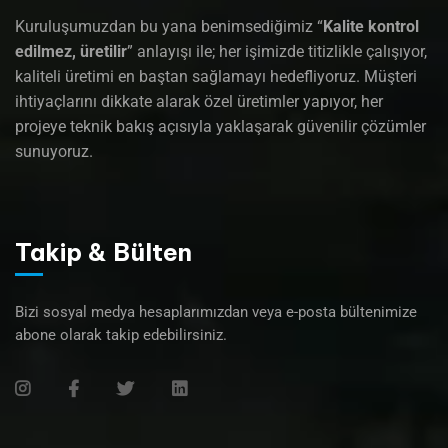
Kuruluşumuzdan bu yana benimsediğimiz “
Kalite kontrol
edilmez, üretilir
” anlayışı ile; her işimizde titizlikle çalışıyor,
kaliteli üretimi en baştan sağlamayı hedefliyoruz. Müşteri
ihtiyaçlarını dikkate alarak özel üretimler yapıyor, her
projeye teknik bakış açısıyla yaklaşarak güvenilir çözümler
sunuyoruz.
Takip & Bülten
Bizi sosyal medya hesaplarımızdan veya e-posta bültenimize
abone olarak takip edebilirsiniz.