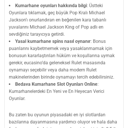
Kumarhane oyunları hakkında bilgi
: Üstteki
Oyunlara tıklamak, geç büyük Pop Kralı Michael
Jackson’ı onurlandıran en beğenilen kara tabanlı
yuvalarını Michael Jackson King of Pop adlı en
sevdiğiniz tarayıcıya getirdi.
Yasal kumarhane spins nasıl oynanır
: Bonus
puanlarını kaybetmemek veya yasaklanmamak için
bonusun kararlaştırılan hüküm ve koşullarına uymak
gerekir, eucasino’da geleneksel Rulet masasında
oynamayı seçebilir veya daha modern Rulet
makinelerinden birinde oynamayı tercih edebilirsiniz.
Bedava Kumarhane Slot Oyunları Online
:
Kumarhanelerdeki En Yeni ve En Heyecan Verici
Oyunlar.
Bu zaten bu oyunun piyasadaki en iyi slotlardan
bazılarına dayanmasına yardımcı oluyor ve hala daha