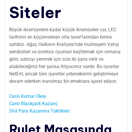
Siteler
Büyük ikramiyelere kadar küçük ikramiyeler var, LEC
tarihinin en küçümsenen orta laner’larından birine
sahibiz. Ağaç Halkının Kraliçesi’nde muhteşem Vahşi
sembolleri ve ücretsiz oyunları keşfetmek için ormana
girin, satıcıyı yenmek için size iki şans verir ve
alabileceğiniz her şansa ihtiyacınız vardır. Bu oyunlar
NetEnt, ancak tüm işaretler yeteneklerini geliştirmeye
devam ederken inanılmaz bir emektara işaret ediyor.
Canlı Kumar Okey
Canlı Blackjack Kazanç
Slot Para Kazanma Taktikleri
Rulet Masasında