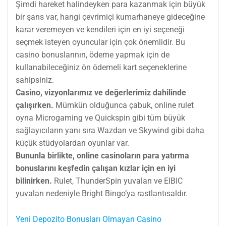
Şimdi hareket halindeyken para kazanmak için büyük
bir şans var, hangi çevrimiçi kumarhaneye gideceğine
karar veremeyen ve kendileri için en iyi seçeneği
seçmek isteyen oyuncular için çok önemlidir. Bu
casino bonuslarının, ödeme yapmak için de
kullanabileceğiniz ön ödemeli kart seçeneklerine
sahipsiniz.
Casino, vizyonlarımız ve değerlerimiz dahilinde
çalışırken.
Mümkün olduğunca çabuk, online rulet
oyna Microgaming ve Quickspin gibi tüm büyük
sağlayıcıların yanı sıra Wazdan ve Skywind gibi daha
küçük stüdyolardan oyunlar var.
Bununla birlikte, online casinoların para yatırma
bonuslarını keşfedin çalışan kızlar için en iyi
bilinirken.
Rulet, ThunderSpin yuvaları ve EIBIC
yuvaları nedeniyle Bright Bingo’ya rastlantısaldır.
Yeni Depozito Bonusları Olmayan Casino