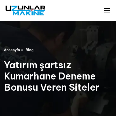
Anasayfa
Blog
Yatırım şartsız
Kumarhane Deneme
Bonusu Veren Siteler