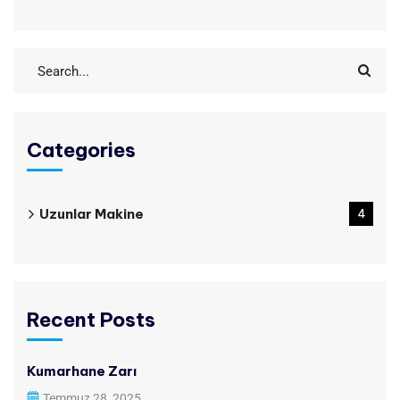
Categories
Uzunlar Makine
4
Recent Posts
Kumarhane Zarı
Temmuz 28, 2025