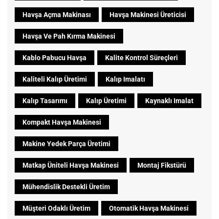
Havşa Açma Makinası
Havşa Makinesi Üreticisi
Havşa Ve Pah Kırma Makinesi
Kablo Pabucu Havşa
Kalite Kontrol Süreçleri
Kaliteli Kalıp Üretimi
Kalıp Imalatı
Kalıp Tasarımı
Kalıp Üretimi
Kaynaklı Imalat
Kompakt Havşa Makinesi
Makine Yedek Parça Üretimi
Matkap Üniteli Havşa Makinesi
Montaj Fikstürü
Mühendislik Destekli Üretim
Müşteri Odaklı Üretim
Otomatik Havşa Makinesi