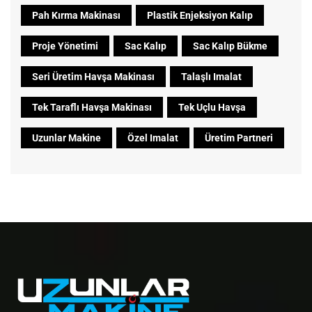
Pah Kırma Makinası
Plastik Enjeksiyon Kalıp
Proje Yönetimi
Sac Kalıp
Sac Kalıp Bükme
Seri Üretim Havşa Makinası
Talaşlı Imalat
Tek Taraflı Havşa Makinası
Tek Uçlu Havşa
Uzunlar Makine
Özel Imalat
Üretim Partneri