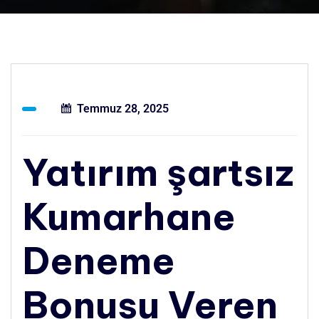
Temmuz 28, 2025
Yatırım şartsız
Kumarhane
Deneme
Bonusu Veren