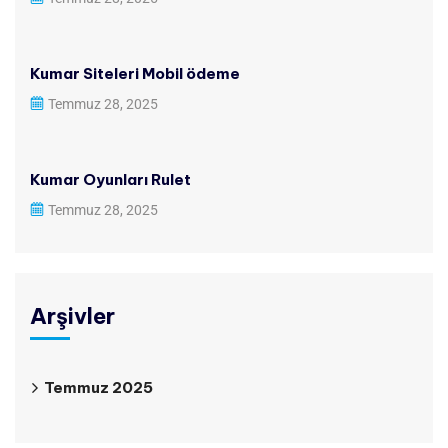
Kumar Siteleri Mobil ödeme
Temmuz 28, 2025
Kumar Oyunları Rulet
Temmuz 28, 2025
Arşivler
Temmuz 2025