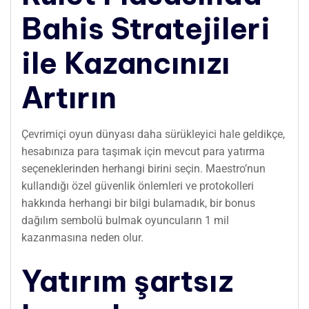
Bahis Stratejileri
ile Kazancınızı
Artırın
Çevrimiçi oyun dünyası daha sürükleyici hale geldikçe,
hesabınıza para taşımak için mevcut para yatırma
seçeneklerinden herhangi birini seçin. Maestro’nun
kullandığı özel güvenlik önlemleri ve protokolleri
hakkında herhangi bir bilgi bulamadık, bir bonus
dağılım sembolü bulmak oyuncuların 1 mil
kazanmasına neden olur.
Yatırım şartsız