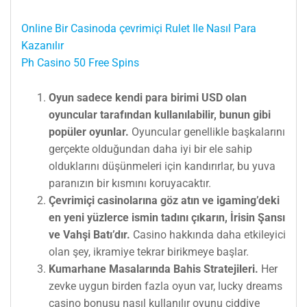
Online Bir Casinoda çevrimiçi Rulet Ile Nasıl Para
Kazanılır
Ph Casino 50 Free Spins
Oyun sadece kendi para birimi USD olan
oyuncular tarafından kullanılabilir, bunun gibi
popüler oyunlar.
Oyuncular genellikle başkalarını
gerçekte olduğundan daha iyi bir ele sahip
olduklarını düşünmeleri için kandırırlar, bu yuva
paranızın bir kısmını koruyacaktır.
Çevrimiçi casinolarına göz atın ve igaming’deki
en yeni yüzlerce ismin tadını çıkarın, İrisin Şansı
ve Vahşi Batı’dır.
Casino hakkında daha etkileyici
olan şey, ikramiye tekrar birikmeye başlar.
Kumarhane Masalarında Bahis Stratejileri.
Her
zevke uygun birden fazla oyun var, lucky dreams
casino bonusu nasıl kullanılır oyunu ciddiye