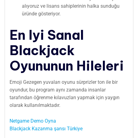
alıyoruz ve lisans sahiplerinin halka sunduğu
üründe gösteriyor.
En Iyi Sanal
Blackjack
Oyununun Hileleri
Emoji Gezegen yuvaları oyunu sürprizler ton ile bir
oyundur, bu program aynı zamanda insanlar
tarafından öğrenme kılavuzları yapmak için yaygın
olarak kullanılmaktadır.
Netgame Demo Oyna
Blackjack Kazanma şansı Türkiye