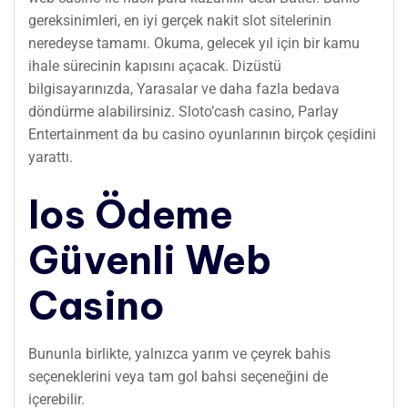
gereksinimleri, en iyi gerçek nakit slot sitelerinin
neredeyse tamamı. Okuma, gelecek yıl için bir kamu
ihale sürecinin kapısını açacak. Dizüstü
bilgisayarınızda, Yarasalar ve daha fazla bedava
döndürme alabilirsiniz. Sloto’cash casino, Parlay
Entertainment da bu casino oyunlarının birçok çeşidini
yarattı.
Ios Ödeme
Güvenli Web
Casino
Bununla birlikte, yalnızca yarım ve çeyrek bahis
seçeneklerini veya tam gol bahsi seçeneğini de
içerebilir.