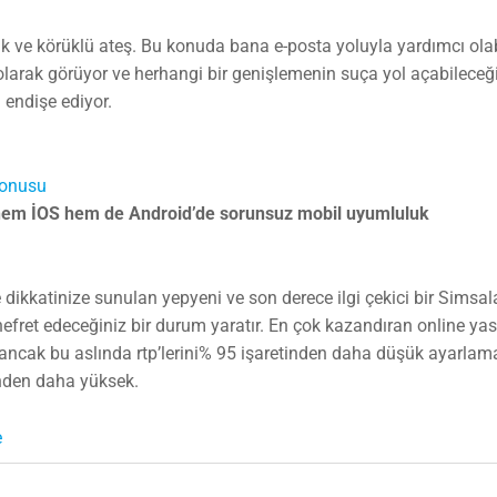
aik ve körüklü ateş. Bu konuda bana e-posta yoluyla yardımcı olab
larak görüyor ve herhangi bir genişlemenin suça yol açabilece
 endişe ediyor.
Bonusu
te hem İOS hem de Android’de sorunsuz mobil uyumluluk
ikkatinize sunulan yepyeni ve son derece ilgi çekici bir Simsal
ret edeceğiniz bir durum yaratır. En çok kazandıran online yas
ncak bu aslında rtp’lerini% 95 işaretinden daha düşük ayarlam
inden daha yüksek.
e