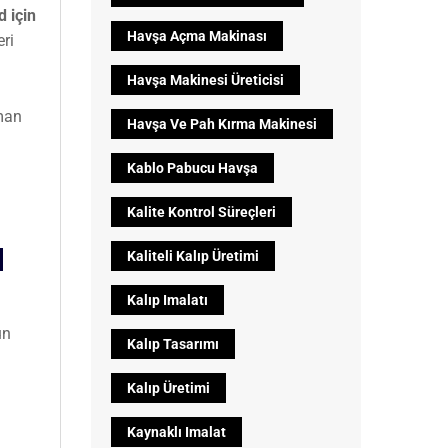
d için
Havşa Açma Makinası
eri
Havşa Makinesi Üreticisi
aman
Havşa Ve Pah Kırma Makinesi
Kablo Pabucu Havşa
Kalite Kontrol Süreçleri
u
Kaliteli Kalıp Üretimi
Kalıp Imalatı
m
un
Kalıp Tasarımı
Kalıp Üretimi
Kaynaklı Imalat