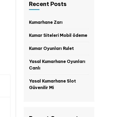
Recent Posts
Kumarhane Zarı
Kumar Siteleri Mobil ödeme
Kumar Oyunları Rulet
Yasal Kumarhane Oyunları
Canlı
Yasal Kumarhane Slot
Güvenilir Mi