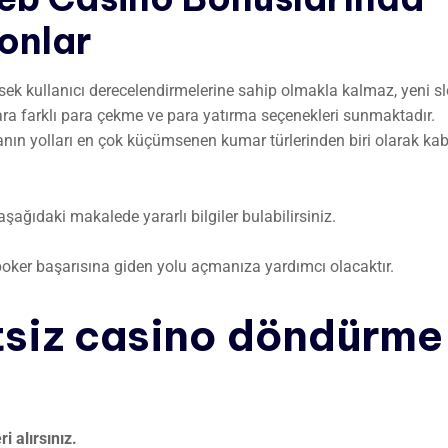
onlar
ek kullanıcı derecelendirmelerine sahip olmakla kalmaz, yeni sl
ra farklı para çekme ve para yatırma seçenekleri sunmaktadır.
nın yolları en çok küçümsenen kumar türlerinden biri olarak kab
şağıdaki makalede yararlı bilgiler bulabilirsiniz.
oker başarısına giden yolu açmanıza yardımcı olacaktır.
tsiz casino döndürme
ri alırsınız.