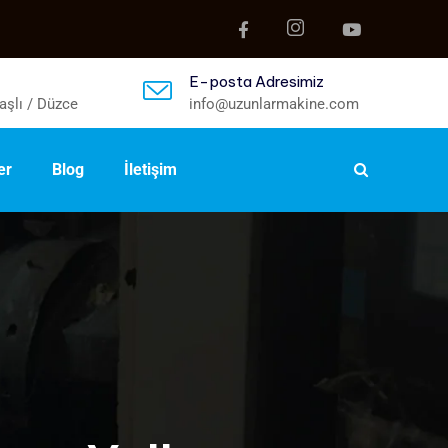
E-posta Adresimiz
aşlı / Düzce
info@uzunlarmakine.com
er
Blog
İletişim