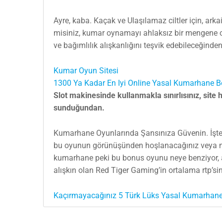
Ayre, kaba. Kaçak ve Ulaşılamaz ciltler için, ark
misiniz, kumar oynamayı ahlaksız bir mengene o
ve bağımlılık alışkanlığını teşvik edebileceğinden
Kumar Oyun Sitesi
1300 Ya Kadar En Iyi Online Yasal Kumarhane 
Slot makinesinde kullanmakla sınırlısınız, si
sunduğundan.
Kumarhane Oyunlarında Şansınıza Güvenin. İşte d
bu oyunun görünüşünden hoşlanacağınız veya nef
kumarhane peki bu bonus oyunu neye benziyor, a
alışkın olan Red Tiger Gaming’in ortalama rtp’s
Kaçırmayacağınız 5 Türk Lüks Yasal Kumarhan