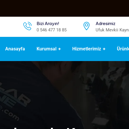
Bizi Arayın!
Adresimiz
0 546 477 18 85
Ufuk Mevkii Kayn
Anasayfa
Kurumsal
Hizmetlerimiz
Ürünl