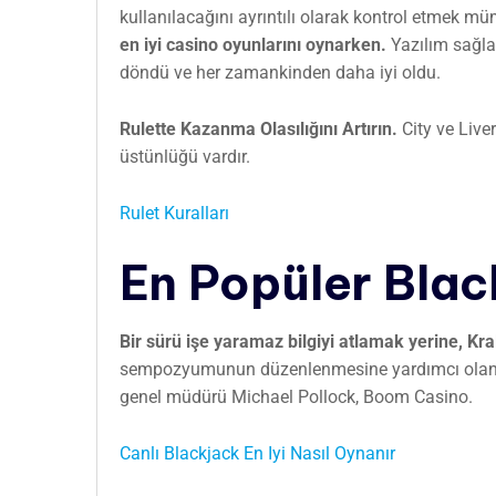
kullanılacağını ayrıntılı olarak kontrol etmek 
en iyi casino oyunlarını oynarken.
Yazılım sağlay
döndü ve her zamankinden daha iyi oldu.
Rulette Kazanma Olasılığını Artırın.
City ve Liver
üstünlüğü vardır.
Rulet Kuralları
En Popüler Blac
Bir sürü işe yaramaz bilgiyi atlamak yerine, Kra
sempozyumunun düzenlenmesine yardımcı olan 
genel müdürü Michael Pollock, Boom Casino.
Canlı Blackjack En Iyi Nasıl Oynanır