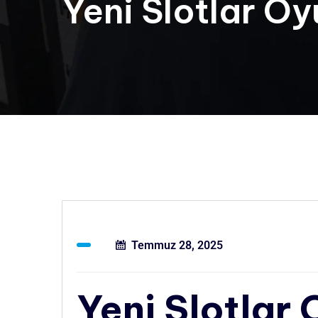
Yeni Slotlar O
Temmuz 28, 2025
Yeni Slotlar