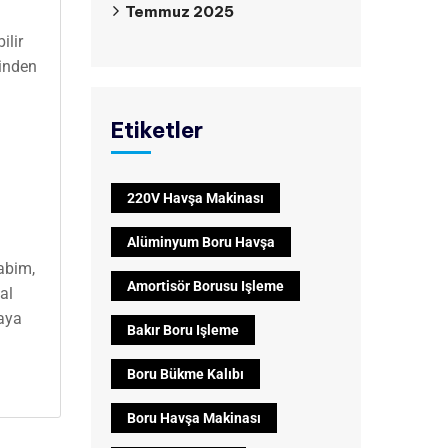
Temmuz 2025
ilir
ğinden
Etiketler
220V Havşa Makinası
Alüminyum Boru Havşa
abim,
Amortisör Borusu Işleme
al
aya
Bakır Boru Işleme
Boru Bükme Kalıbı
Boru Havşa Makinası