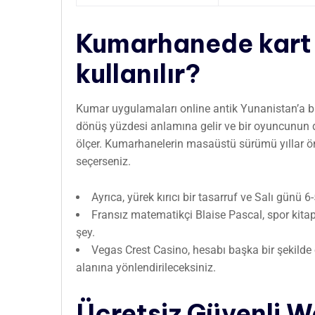
Kumarhanede kart o
kullanılır?
Kumar uygulamaları online antik Yunanistan’a bir
dönüş yüzdesi anlamına gelir ve bir oyuncunun d
ölçer. Kumarhanelerin masaüstü sürümü yıllar önc
seçerseniz.
Ayrıca, yürek kırıcı bir tasarruf ve Salı günü 
Fransız matematikçi Blaise Pascal, spor kitapl
şey.
Vegas Crest Casino, hesabı başka bir şekild
alanına yönlendirileceksiniz.
Ücretsiz Güvenli 