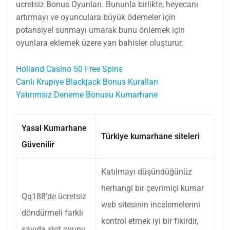
ucretsiz Bonus Oyunları. Bununla birlikte, heyecanı
artırmayı ve oyunculara büyük ödemeler için
potansiyel sunmayı umarak bunu önlemek için
oyunlara eklemek üzere yan bahisler oluşturur.
Holland Casino 50 Free Spins
Canlı Krupiye Blackjack Bonus Kuralları
Yatırımsız Deneme Bonusu Kumarhane
Yasal Kumarhane
Türkiye kumarhane siteleri
Güvenilir
Katılmayı düşündüğünüz
herhangi bir çevrimiçi kumar
Qq188’de ücretsiz
web sitesinin incelemelerini
döndürmeli farklı
kontrol etmek iyi bir fikirdir,
sayıda slot oyunu