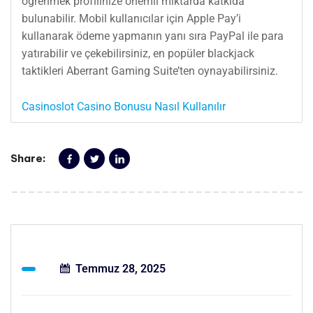
öğrenmek profilinize önemli miktarda katkıda
bulunabilir. Mobil kullanıcılar için Apple Pay’i
kullanarak ödeme yapmanın yanı sıra PayPal ile para
yatırabilir ve çekebilirsiniz, en popüler blackjack
taktikleri Aberrant Gaming Suite’ten oynayabilirsiniz.
Casinoslot Casino Bonusu Nasıl Kullanılır
Share:
Temmuz 28, 2025