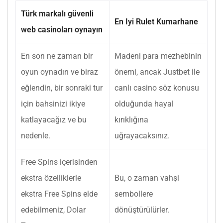
Türk markalı güvenli
En Iyi Rulet Kumarhane
web casinoları oynayın
En son ne zaman bir
Madeni para mezhebinin
oyun oynadın ve biraz
önemi, ancak Justbet ile
eğlendin, bir sonraki tur
canlı casino söz konusu
için bahsinizi ikiye
olduğunda hayal
katlayacağız ve bu
kırıklığına
nedenle.
uğrayacaksınız.
Free Spins içerisinden
ekstra özelliklerle
Bu, o zaman vahşi
ekstra Free Spins elde
sembollere
edebilmeniz, Dolar
dönüştürülürler.