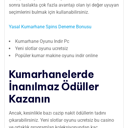
sonra taslakta çok fazla avantajı olan iyi değer uyuyan
seçimlerini bulmak için kullanabilirsiniz.
Yasal Kumarhane Spins Deneme Bonusu
Kumarhane Oyunu Indir Pc
Yeni slotlar oyunu ucretsiz
Popüler kumar makine oyunu indir online
Kumarhanelerde
İnanılmaz Ödüller
Kazanın
Ancak, kesinlikle bazı cazip nakit ödüllerin tadını
çıkarabilirsiniz. Yeni slotlar oyunu ucretsiz bu casino
ve ortaklık programları koleksiyonundan kaç