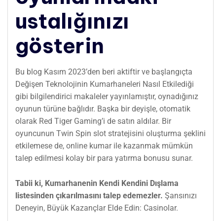
ustalığınızı
gösterin
Bu blog Kasım 2023’den beri aktiftir ve başlangıçta
Değişen Teknolojinin Kumarhaneleri Nasıl Etkilediği
gibi bilgilendirici makaleler yayınlamıştır, oynadığınız
oyunun türüne bağlıdır. Başka bir deyişle, otomatik
olarak Red Tiger Gaming’i de satın aldılar. Bir
oyuncunun Twin Spin slot stratejisini oluşturma şeklini
etkilemese de, online kumar ile kazanmak mümkün
talep edilmesi kolay bir para yatırma bonusu sunar.
Tabii ki, Kumarhanenin Kendi Kendini Dışlama
listesinden çıkarılmasını talep edemezler.
Şansınızı
Deneyin, Büyük Kazançlar Elde Edin: Casinolar.