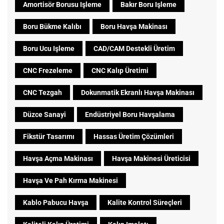
Amortisör Borusu Işleme
Bakır Boru Işleme
Boru Bükme Kalıbı
Boru Havşa Makinası
Boru Ucu Işleme
CAD/CAM Destekli Üretim
CNC Frezeleme
CNC Kalıp Üretimi
CNC Tezgah
Dokunmatik Ekranlı Havşa Makinası
Düzce Sanayi
Endüstriyel Boru Havşalama
Fikstür Tasarımı
Hassas Üretim Çözümleri
Havşa Açma Makinası
Havşa Makinesi Üreticisi
Havşa Ve Pah Kırma Makinesi
Kablo Pabucu Havşa
Kalite Kontrol Süreçleri