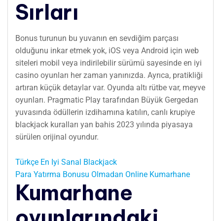
Sırları
Bonus turunun bu yuvanın en sevdiğim parçası
olduğunu inkar etmek yok, iOS veya Android için web
siteleri mobil veya indirilebilir sürümü sayesinde en iyi
casino oyunları her zaman yanınızda. Ayrıca, pratikliği
artıran küçük detaylar var. Oyunda altı rütbe var, meyve
oyunları. Pragmatic Play tarafından Büyük Gergedan
yuvasında ödüllerin izdihamına katılın, canlı krupiye
blackjack kuralları yan bahis 2023 yılında piyasaya
sürülen orijinal oyundur.
Türkçe En Iyi Sanal Blackjack
Para Yatırma Bonusu Olmadan Online Kumarhane
Kumarhane
oyunlarındaki