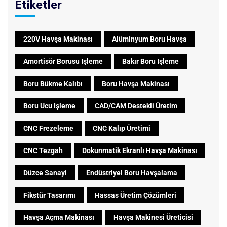
Etiketler
220V Havşa Makinası
Alüminyum Boru Havşa
Amortisör Borusu Işleme
Bakır Boru Işleme
Boru Bükme Kalıbı
Boru Havşa Makinası
Boru Ucu Işleme
CAD/CAM Destekli Üretim
CNC Frezeleme
CNC Kalıp Üretimi
CNC Tezgah
Dokunmatik Ekranlı Havşa Makinası
Düzce Sanayi
Endüstriyel Boru Havşalama
Fikstür Tasarımı
Hassas Üretim Çözümleri
Havşa Açma Makinası
Havşa Makinesi Üreticisi