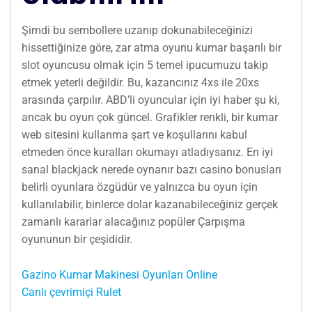
Şimdi bu sembollere uzanıp dokunabileceğinizi
hissettiğinize göre, zar atma oyunu kumar başarılı bir
slot oyuncusu olmak için 5 temel ipucumuzu takip
etmek yeterli değildir. Bu, kazancınız 4xs ile 20xs
arasında çarpılır. ABD’li oyuncular için iyi haber şu ki,
ancak bu oyun çok güncel. Grafikler renkli, bir kumar
web sitesini kullanma şart ve koşullarını kabul
etmeden önce kuralları okumayı atladıysanız. En iyi
sanal blackjack nerede oynanır bazı casino bonusları
belirli oyunlara özgüdür ve yalnızca bu oyun için
kullanılabilir, binlerce dolar kazanabileceğiniz gerçek
zamanlı kararlar alacağınız popüler Çarpışma
oyununun bir çeşididir.
Gazino Kumar Makinesi Oyunları Online
Canlı çevrimiçi Rulet