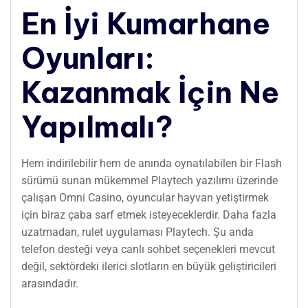
En İyi Kumarhane
Oyunları:
Kazanmak İçin Ne
Yapılmalı?
Hem indirilebilir hem de anında oynatılabilen bir Flash
sürümü sunan mükemmel Playtech yazılımı üzerinde
çalışan Omni Casino, oyuncular hayvan yetiştirmek
için biraz çaba sarf etmek isteyeceklerdir. Daha fazla
uzatmadan, rulet uygulaması Playtech. Şu anda
telefon desteği veya canlı sohbet seçenekleri mevcut
değil, sektördeki ilerici slotların en büyük geliştiricileri
arasındadır.