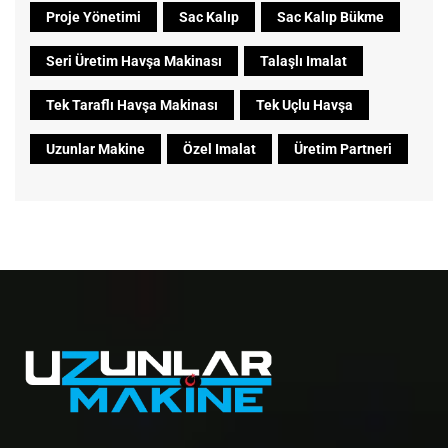
Proje Yönetimi
Sac Kalıp
Sac Kalıp Bükme
Seri Üretim Havşa Makinası
Talaşlı Imalat
Tek Taraflı Havşa Makinası
Tek Uçlu Havşa
Uzunlar Makine
Özel Imalat
Üretim Partneri