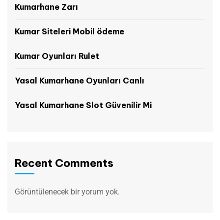
Kumarhane Zarı
Kumar Siteleri Mobil ödeme
Kumar Oyunları Rulet
Yasal Kumarhane Oyunları Canlı
Yasal Kumarhane Slot Güvenilir Mi
Recent Comments
Görüntülenecek bir yorum yok.