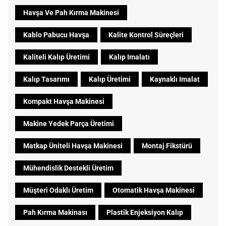
Havşa Ve Pah Kırma Makinesi
Kablo Pabucu Havşa
Kalite Kontrol Süreçleri
Kaliteli Kalıp Üretimi
Kalıp Imalatı
Kalıp Tasarımı
Kalıp Üretimi
Kaynaklı Imalat
Kompakt Havşa Makinesi
Makine Yedek Parça Üretimi
Matkap Üniteli Havşa Makinesi
Montaj Fikstürü
Mühendislik Destekli Üretim
Müşteri Odaklı Üretim
Otomatik Havşa Makinesi
Pah Kırma Makinası
Plastik Enjeksiyon Kalıp