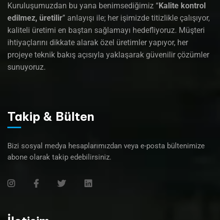
Kuruluşumuzdan bu yana benimsediğimiz “
Kalite kontrol
edilmez, üretilir
” anlayışı ile; her işimizde titizlikle çalışıyor,
kaliteli üretimi en baştan sağlamayı hedefliyoruz. Müşteri
ihtiyaçlarını dikkate alarak özel üretimler yapıyor, her
projeye teknik bakış açısıyla yaklaşarak güvenilir çözümler
sunuyoruz.
Takip & Bülten
Bizi sosyal medya hesaplarımızdan veya e-posta bültenimize
abone olarak takip edebilirsiniz.