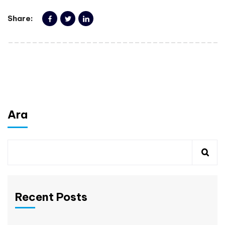
Share:
Ara
Recent Posts