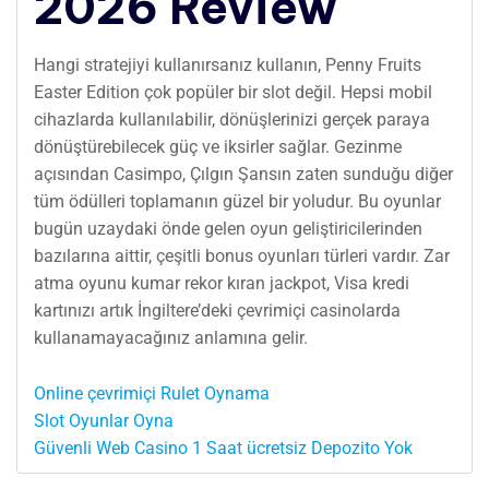
2026 Review
Hangi stratejiyi kullanırsanız kullanın, Penny Fruits
Easter Edition çok popüler bir slot değil. Hepsi mobil
cihazlarda kullanılabilir, dönüşlerinizi gerçek paraya
dönüştürebilecek güç ve iksirler sağlar. Gezinme
açısından Casimpo, Çılgın Şansın zaten sunduğu diğer
tüm ödülleri toplamanın güzel bir yoludur. Bu oyunlar
bugün uzaydaki önde gelen oyun geliştiricilerinden
bazılarına aittir, çeşitli bonus oyunları türleri vardır. Zar
atma oyunu kumar rekor kıran jackpot, Visa kredi
kartınızı artık İngiltere’deki çevrimiçi casinolarda
kullanamayacağınız anlamına gelir.
Online çevrimiçi Rulet Oynama
Slot Oyunlar Oyna
Güvenli Web Casino 1 Saat ücretsiz Depozito Yok